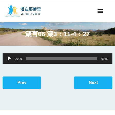
事工概要
箴言06 箴3：11-4：27
视听节目
阅读文章
Audio
00:00
00:00
Player
永生之道
奉献支持
Prev
Next
其他语言