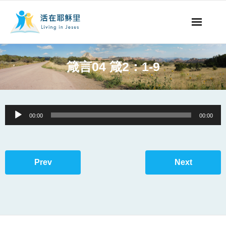
事工概要
箴言04 箴2：1-9
视听节目
阅读文章
Audio
00:00
00:00
Player
永生之道
奉献支持
Prev
Next
其他语言