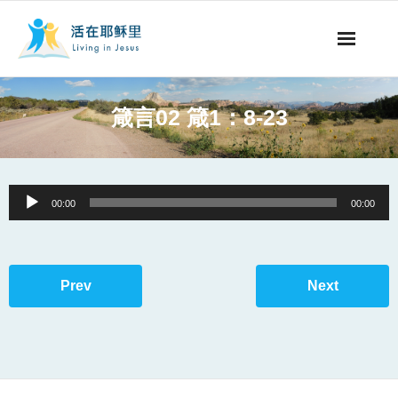
事工概要
箴言02 箴1：8-23
视听节目
阅读文章
Audio
00:00
00:00
Player
永生之道
奉献支持
Prev
Next
其他语言