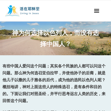
事工概要
神为何选择以色列人，而没有选
视听节目
择中国人？
阅读文章
永生之道
有些中国人爱问这个问题；其实各个民族的人都可以问这个
问题。那么神为何选召亚伯拉罕，并使他孙子的后裔，就是
奉献支持
他儿子以撒的儿子雅各的后代，成为他的选民以色列人呢？
概括地讲，神对上面这些人的特殊选召，是有条件和目的
其他语言
的。下面让我们对照圣经，并平行思考远古人类的历史，来
回答这个问题。