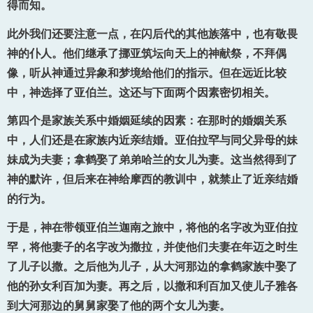
得而知。
此外我们还要注意一点，在闪后代的其他族落中，也有敬畏
神的仆人。他们继承了挪亚筑坛向天上的神献祭，不拜偶
像，听从神通过异象和梦境给他们的指示。但在远近比较
中，神选择了亚伯兰。这还与下面两个因素密切相关。
第四个是家族关系中婚姻延续的因素：在那时的婚姻关系
中，人们还是在家族内近亲结婚。亚伯拉罕与同父异母的妹
妹成为夫妻；拿鹤娶了弟弟哈兰的女儿为妻。这当然得到了
神的默许，但后来在神给摩西的教训中，就禁止了近亲结婚
的行为。
于是，神在带领亚伯兰迦南之旅中，将他的名字改为亚伯拉
罕，将他妻子的名字改为撒拉，并使他们夫妻在年迈之时生
了儿子以撒。之后他为儿子，从大河那边的拿鹤家族中娶了
他的孙女利百加为妻。再之后，以撒和利百加又使儿子雅各
到大河那边的舅舅家娶了他的两个女儿为妻。