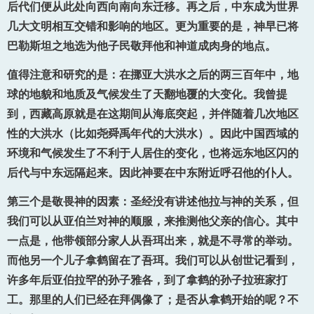
后代们便从此处向西向南向东迁移。再之后，中东成为世界
几大文明相互交错和影响的地区。更为重要的是，神早已将
巴勒斯坦之地选为他子民敬拜他和神道成肉身的地点。
值得注意和研究的是：在挪亚大洪水之后的两三百年中，地
球的地貌和地质及气候发生了天翻地覆的大变化。我曾提
到，西藏高原就是在这期间从海底突起，并伴随着几次地区
性的大洪水（比如尧舜禹年代的大洪水）。因此中国西域的
环境和气候发生了不利于人居住的变化，也将远东地区闪的
后代与中东远隔起来。因此神要在中东附近呼召他的仆人。
第三个是敬畏神的因素：圣经没有讲述他拉与神的关系，但
我们可以从亚伯兰对神的顺服，来推测他父亲的信心。其中
一点是，他带领部分家人从吾珥出来，就是不寻常的举动。
而他另一个儿子拿鹤留在了吾珥。我们可以从创世记看到，
许多年后亚伯拉罕的孙子雅各，到了拿鹤的孙子拉班家打
工。那里的人们已经在拜偶像了；是否从拿鹤开始的呢？不