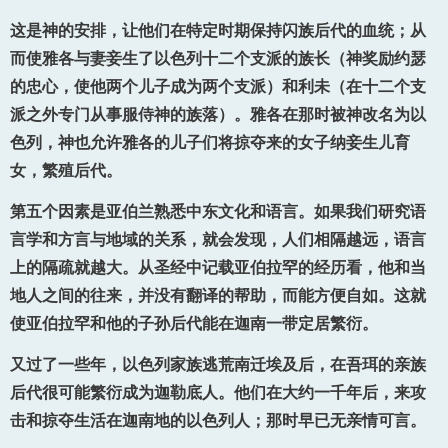
这是神的安排，让他们在特定时期保持闪族后代的血统；从
而使雅各与妻妾生了以色列十二个支派的族长（神奖励约瑟
的忠心，使他两个儿子成为两个支派）和利未（在十二个支
派之外专门从事服侍神的族落）。雅各在那时被神改名为以
色列，神也允许雅各的儿子们将掠夺来的女子纳妾生儿育
女，繁殖后代。
第五个因素是亚伯兰熟悉中东文化和语言。如果我们研究语
言学和方言与地域的关系，就会发现，人们相隔越远，语言
上的隔疏就越大。从圣经中记载亚伯拉罕的经历看，他和当
地人之间的往来，并没有翻译的帮助，而能方便自如。这就
使亚伯拉罕和他的子孙后代能在迦南一带定居繁衍。
又过了一些年，以色列家族逃荒南迁埃及后，在吾珥的亲族
后代很可能繁衍成为迦勒底人。他们在大约一千年后，来攻
击和掠夺生活在迦南地的以色列人；那时早已无亲情可言。