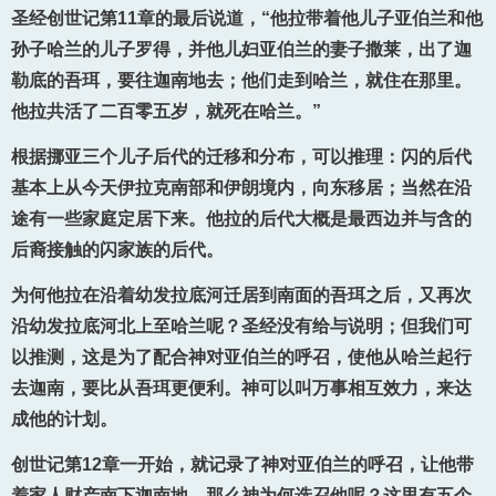
圣经创世记第11章的最后说道，“他拉带着他儿子亚伯兰和他
孙子哈兰的儿子罗得，并他儿妇亚伯兰的妻子撒莱，出了迦
勒底的吾珥，要往迦南地去；他们走到哈兰，就住在那里。
他拉共活了二百零五岁，就死在哈兰。”
根据挪亚三个儿子后代的迁移和分布，可以推理：闪的后代
基本上从今天伊拉克南部和伊朗境内，向东移居；当然在沿
途有一些家庭定居下来。他拉的后代大概是最西边并与含的
后裔接触的闪家族的后代。
为何他拉在沿着幼发拉底河迁居到南面的吾珥之后，又再次
沿幼发拉底河北上至哈兰呢？圣经没有给与说明；但我们可
以推测，这是为了配合神对亚伯兰的呼召，使他从哈兰起行
去迦南，要比从吾珥更便利。神可以叫万事相互效力，来达
成他的计划。
创世记第12章一开始，就记录了神对亚伯兰的呼召，让他带
着家人财产南下迦南地。那么神为何选召他呢？这里有五个