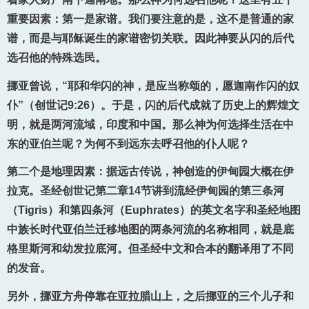
重要因素：第一是家谱。我们要注意的是，这不是普通的家
谱，而是与耶稣诞生的家谱密切关联。因此神要从闪的后代
选召他的特殊选民。
挪亚曾说，“耶和华闪的神，是应当称颂的，愿迦南作闪的奴
仆”（创世记9:26）。于是，闪的后代成就了历史上的辉煌文
明，就是两河流域，印度和中国。那么神为何选择生活在中
东的亚伯兰呢？为何不到远东去呼召他的仆人呢？
第二个是地理因素：据远古传说，神创造的伊甸园大概在伊
拉克。圣经创世记第二章14节讲到流经伊甸园的第三条河
（Tigris）和第四条河（Euphrates）的英文名字和圣经地图
中族长时代亚伯兰迁移地图的两条河流的名称相同，就是底
格里斯河和幼发拉底河。但圣经中文和合本的翻译用了不同
的发音。
另外，挪亚方舟停靠在亚拉腊山上，之后挪亚的三个儿子和