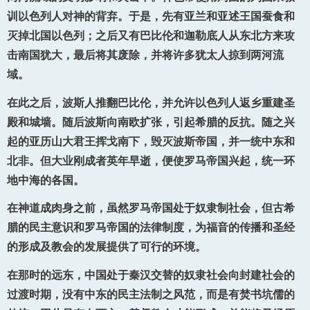
训以色列人对神的背弃。于是，先有亚兰和亚述王国蚕食和
灭掉北国以色列；之后又有巴比伦和迦勒底人从东北方来攻
击南国犹大，最后将其废除，并将许多犹太人掠到两河流
域。
在此之后，波斯人推翻巴比伦，并允许以色列人返乡重建圣
殿和城墙。随后波斯向南欧扩张，引起希腊的反抗。随之兴
起的亚历山大君王挥戈南下，毁灭波斯帝国，并一统中东和
北非。但大业刚成者英年早逝，便使罗马帝国兴起，统一环
地中海的各国。
在神道成肉身之前，虽然罗马帝国处于奴隶制社会，但古希
腊的民主意识和罗马帝国的法律制度，为福音的传播和圣经
的形成及教会的发展提供了可行的环境。
在那时的远东，中国处于秦汉交替的奴隶社会向封建社会的
过渡时期，没有中东的民主法制之风范，而是有焚书坑儒的