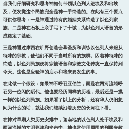
当我们仔细研究和思考神如何带领以色列人进埃及和出埃
及，便发觉这个民族完全是神一手缔造的。在此有三个要点
可供你思考：一是神通过特有的婚姻关系缔造了以色列家
族。二是神在石板上亲手写下了十诫，为以色列人语言的形
成奠定了基础。
三是神通过摩西在旷野创造会幕圣所和训练以色列人来服从
特殊的宗教，使他们不同于当时所有的族群。因着神特殊的
缔造，以色列民族便将宗族语言和宗教文化传统一直保持到
今天。这也是应验神的启示和将来要发生的事。
在此做一个假设：如果神不呼召亚伯兰，而是在两河流域呼
召另一位闪的后代。他也要经历同样的历程，最后还是一摸
一样的以色列民族。如果看了以上的分析，还有华人仍旧想
问为什么的话，就让我们继续沿着历史的长河往下看。
在神对早期人类历史安排中，迦南地的以色列人处于埃及和
两河流域的文明影响和夹击中。神也常使用周围的列国来教