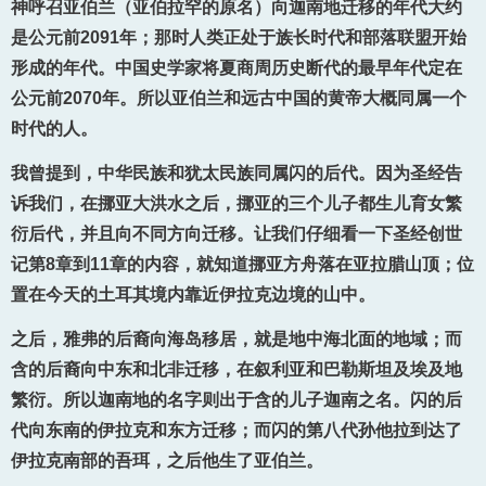
神呼召亚伯兰（亚伯拉罕的原名）向迦南地迁移的年代大约
是公元前2091年；那时人类正处于族长时代和部落联盟开始
形成的年代。中国史学家将夏商周历史断代的最早年代定在
公元前2070年。所以亚伯兰和远古中国的黄帝大概同属一个
时代的人。
我曾提到，中华民族和犹太民族同属闪的后代。因为圣经告
诉我们，在挪亚大洪水之后，挪亚的三个儿子都生儿育女繁
衍后代，并且向不同方向迁移。让我们仔细看一下圣经创世
记第8章到11章的内容，就知道挪亚方舟落在亚拉腊山顶；位
置在今天的土耳其境内靠近伊拉克边境的山中。
之后，雅弗的后裔向海岛移居，就是地中海北面的地域；而
含的后裔向中东和北非迁移，在叙利亚和巴勒斯坦及埃及地
繁衍。所以迦南地的名字则出于含的儿子迦南之名。闪的后
代向东南的伊拉克和东方迁移；而闪的第八代孙他拉到达了
伊拉克南部的吾珥，之后他生了亚伯兰。