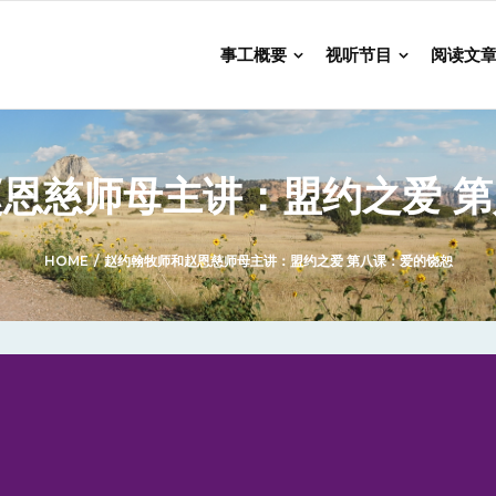
事工概要
视听节目
阅读文
恩慈师母主讲：盟约之爱 
HOME
/
赵约翰牧师和赵恩慈师母主讲：盟约之爱 第八课：爱的饶恕