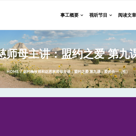
事工概要
视听节目
阅读文
慈师母主讲：盟约之爱 第九
HOME
/
赵约翰牧师和赵恩慈师母主讲：盟约之爱 第九课：爱的合一（性）