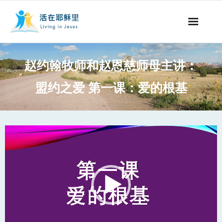
事工概要
赵约翰牧师和赵恩慈师母主讲：
视听节目
盟约之爱 第一课：爱的根基
阅读文章
永生之道
Video
Player
奉献支持
其他语言