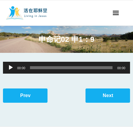
事工概要
申命记02 申1：9
视听节目
阅读文章
Audio
00:00
00:00
Player
永生之道
奉献支持
Prev
Next
其他语言