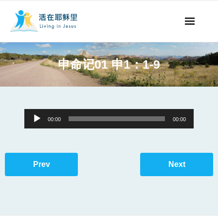
事工概要
申命记01 申1：1-9
视听节目
阅读文章
Audio
00:00
00:00
永生之道
Player
奉献支持
Prev
Next
其他语言