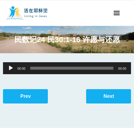
事工概要
民数记24 民30:1-16 许愿与还愿
视听节目
阅读文章
Audio
00:00
00:00
Player
永生之道
奉献支持
Prev
Next
其他语言