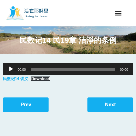
事工概要
民数记14 民19章 洁淨的条例
视听节目
阅读文章
Audio
00:00
00:00
Player
永生之道
民数记14 讲义
Download
奉献支持
Prev
Next
其他语言