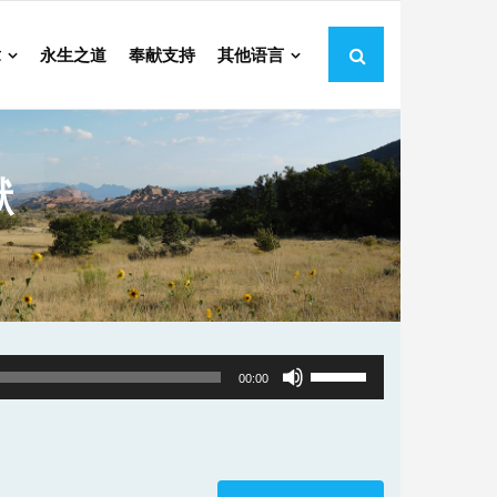
章
永生之道
奉献支持
其他语言
献
Use
00:00
Up/Down
Arrow
keys
to