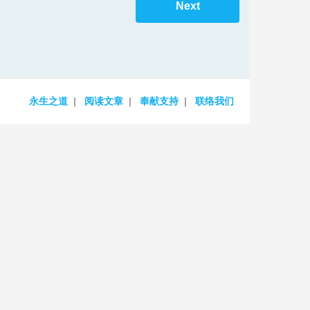
Next
increase
or
decrease
volume.
永生之道
阅读文章
奉献支持
联络我们