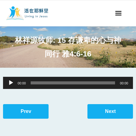
事工概要
林祥源牧师: 15 存谦卑的心与神
视听节目
同行 雅4:6-16
阅读文章
永生之道
Audio
00:00
00:00
Player
奉献支持
其他语言
Prev
Next