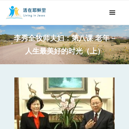
事工概要
李秀全牧师夫妇：第八课 老年 –
视听节目
人生最美好的时光（上）
阅读文章
永生之道
奉献支持
其他语言