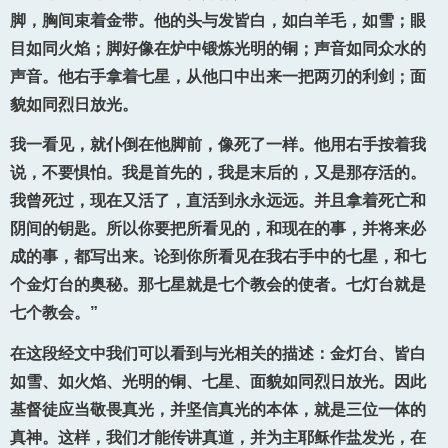
脚，胸间束着金带。他的头与发皆白，如白羊毛，如雪；眼
目如同火焰；脚好像在炉中锻炼光明的铜；声音如同众水的
声音。他右手拿着七星，从他口中出来一把两刃的利剑；面
貌如同烈日放光。
我一看见，就仆倒在他脚前，像死了一样。他用右手按着我
说，不要惧怕。我是首先的，我是末后的，又是那存活的。
我曾死过，现在又活了，直活到永永远远。并且拿着死亡和
阴间的钥匙。所以你要把所看见的，和现在的事，并将来必
成的事，都写出来。论到你所看见在我右手中的七星，和七
个金灯台的奥秘。那七星就是七个教会的使者。七灯台就是
七个教会。”
在这段经文中我们可以看到与光相关的描述：金灯台、皆白
如雪、如火焰、光明的铜、七星、面貌如同烈日放光。因此
基督徒应当敬畏真光，并坚信真光的本体，就是三位一体的
真神。这样，我们才能传讲真道，并为主耶稣作盐发光，在