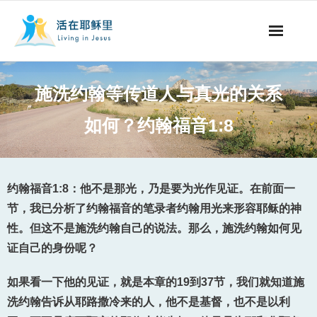
事工概要
施洗约翰等传道人与真光的关系
视听节目
如何？约翰福音1:8
阅读文章
永生之道
约翰福音1:8：他不是那光，乃是要为光作见证。在前面一
节，我已分析了约翰福音的笔录者约翰用光来形容耶稣的神
奉献支持
性。但这不是施洗约翰自己的说法。那么，施洗约翰如何见
证自己的身份呢？
其他语言
如果看一下他的见证，就是本章的19到37节，我们就知道施
洗约翰告诉从耶路撒冷来的人，他不是基督，也不是以利