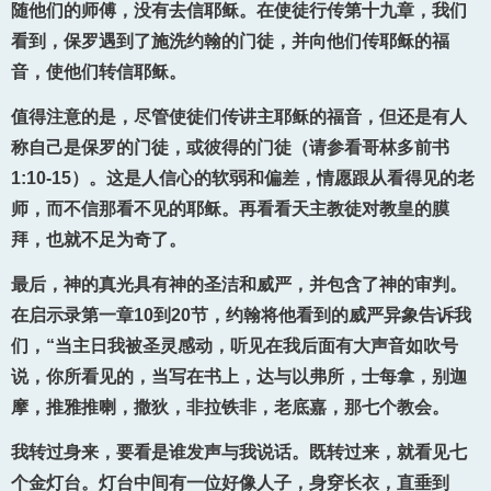
随他们的师傅，没有去信耶稣。在使徒行传第十九章，我们
看到，保罗遇到了施洗约翰的门徒，并向他们传耶稣的福
音，使他们转信耶稣。
值得注意的是，尽管使徒们传讲主耶稣的福音，但还是有人
称自己是保罗的门徒，或彼得的门徒（请参看哥林多前书
1:10-15）。这是人信心的软弱和偏差，情愿跟从看得见的老
师，而不信那看不见的耶稣。再看看天主教徒对教皇的膜
拜，也就不足为奇了。
最后，神的真光具有神的圣洁和威严，并包含了神的审判。
在启示录第一章10到20节，约翰将他看到的威严异象告诉我
们，“当主日我被圣灵感动，听见在我后面有大声音如吹号
说，你所看见的，当写在书上，达与以弗所，士每拿，别迦
摩，推雅推喇，撒狄，非拉铁非，老底嘉，那七个教会。
我转过身来，要看是谁发声与我说话。既转过来，就看见七
个金灯台。灯台中间有一位好像人子，身穿长衣，直垂到