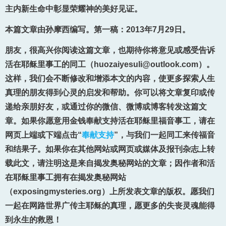
主内新生命中彰显荣耀神的美好见证。
本篇文章由孙摩西编写。第一稿：2013年7月29日。
朋友，很高兴你阅读这篇文章，也期待你将意见或感受告诉
活在耶稣里事工的同工（huozaiyesuli@outlook.com）。
这样，我们会不断修改和增添本文的内容，使更多探索人生
真理的朋友得到心灵的启发和帮助。你可以将文章复印或传
递给亲朋好友，或通过你的微信、微博或博客转发这篇文
章。如果你愿意用金钱奉献支持活在耶稣里福音事工，请在
网页上端或下端点击“
奉献支持
”，与我们一起同工来传福音
和结果子。如果你在其他网站或网页或媒体及报刊杂志上转
载此文，请注明这是来自揭发奥秘网站的文章；因作者和活
在耶稣里事工拥有在揭发奥秘网站
（exposingmysteries.org）上所发表文章的版权。愿我们
一起在网路世界广传主耶稣的真理，愿更多的失丧灵魂能得
到永生的救恩！