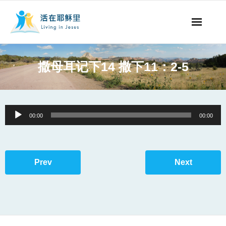
事工概要
撒母耳记下14 撒下11：2-5
视听节目
阅读文章
Audio
00:00
00:00
Player
永生之道
奉献支持
Prev
Next
其他语言