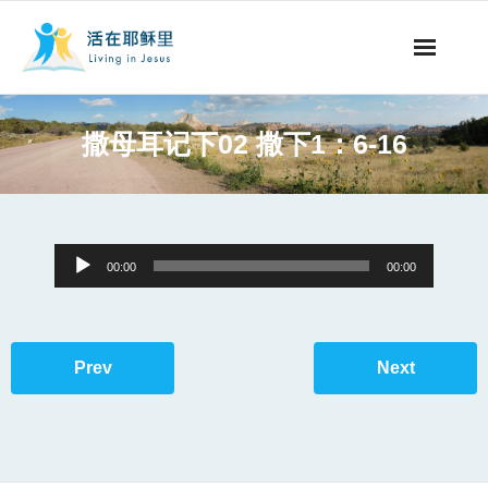
事工概要
撒母耳记下02 撒下1：6-16
视听节目
阅读文章
Audio
00:00
00:00
永生之道
Player
奉献支持
Prev
Next
其他语言