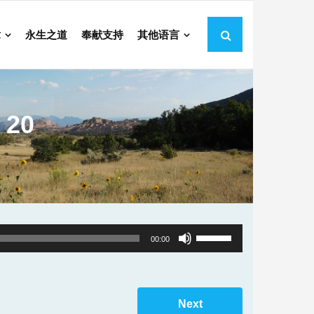
章
永生之道
奉献支持
其他语言
20
Use
00:00
Up/Down
Arrow
keys
Next
to