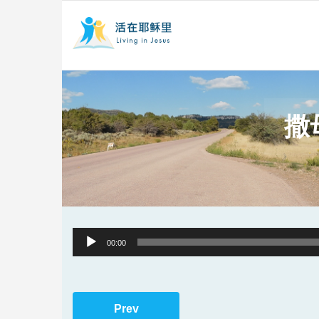
撒
Audio
00:00
Player
Prev