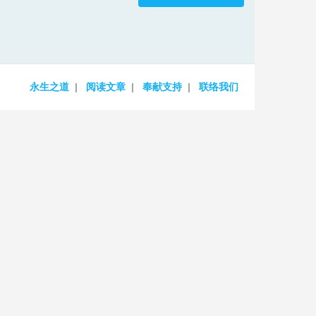
increase
or
decrease
volume.
永生之道
阅读文章
奉献支持
联络我们