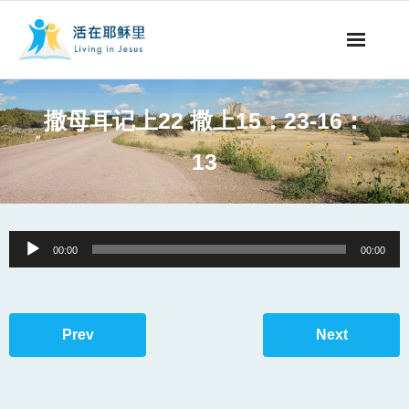
事工概要
撒母耳记上22 撒上15：23-16：
视听节目
13
阅读文章
永生之道
Audio
00:00
00:00
Player
奉献支持
其他语言
Prev
Next