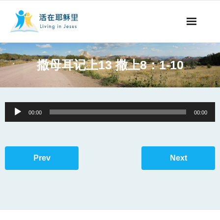
事工概要
撒母耳记上13 撒上8：1-10
视听节目
阅读文章
Audio
00:00
00:00
Player
永生之道
奉献支持
Prev
Next
其他语言