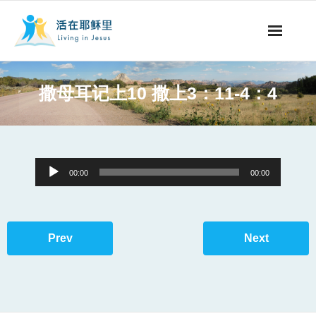
事工概要
撒母耳记上10 撒上3：11-4：4
视听节目
阅读文章
Audio
00:00
00:00
永生之道
Player
奉献支持
Prev
Next
其他语言