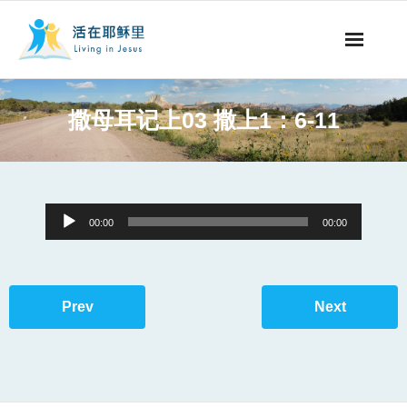
事工概要
撒母耳记上03 撒上1：6-11
视听节目
阅读文章
Audio
00:00
00:00
永生之道
Player
奉献支持
Prev
Next
其他语言