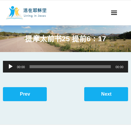
事工概要
提摩太前书25 提前6：17
视听节目
阅读文章
Audio
00:00
00:00
Player
永生之道
奉献支持
Prev
Next
其他语言