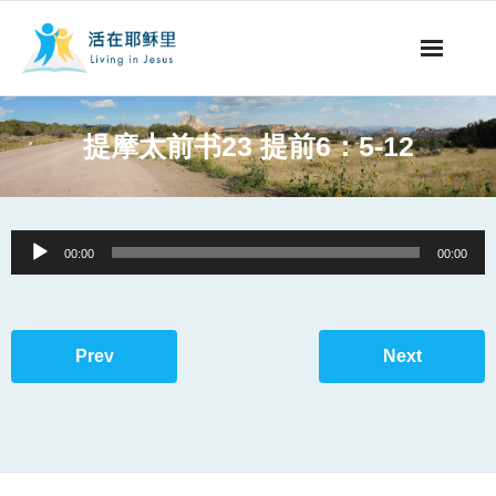
事工概要
提摩太前书23 提前6：5-12
视听节目
阅读文章
Audio
00:00
00:00
Player
永生之道
奉献支持
Prev
Next
其他语言