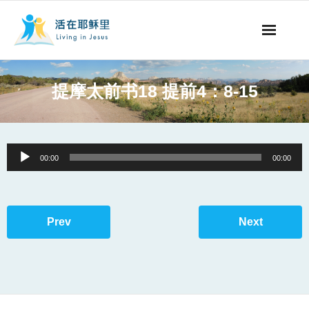
事工概要
提摩太前书18 提前4：8-15
视听节目
阅读文章
Audio
00:00
00:00
Player
永生之道
奉献支持
Prev
Next
其他语言