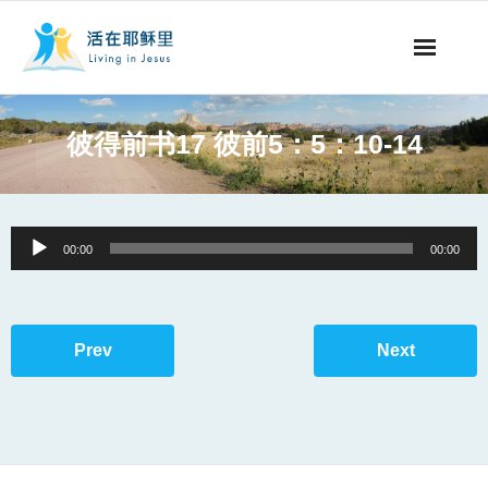
事工概要
彼得前书17 彼前5：5：10-14
视听节目
阅读文章
Audio
00:00
00:00
Player
永生之道
奉献支持
Prev
Next
其他语言