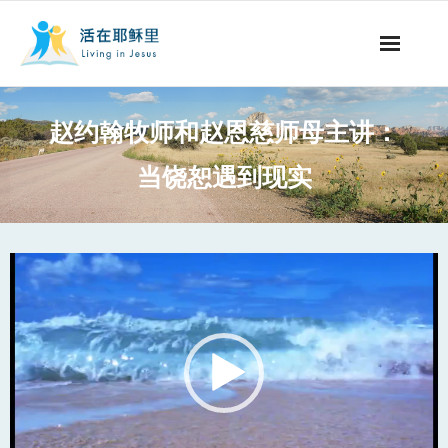
事工概要
赵约翰牧师和赵恩慈师母主讲：
视听节目
当饶恕遇到现实
阅读文章
永生之道
Video
Player
奉献支持
其他语言