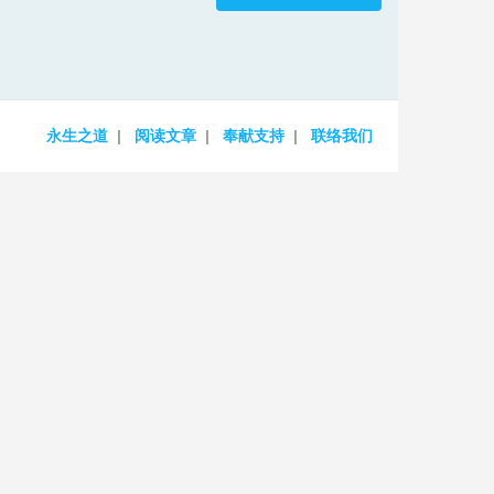
increase
or
decrease
volume.
永生之道
阅读文章
奉献支持
联络我们