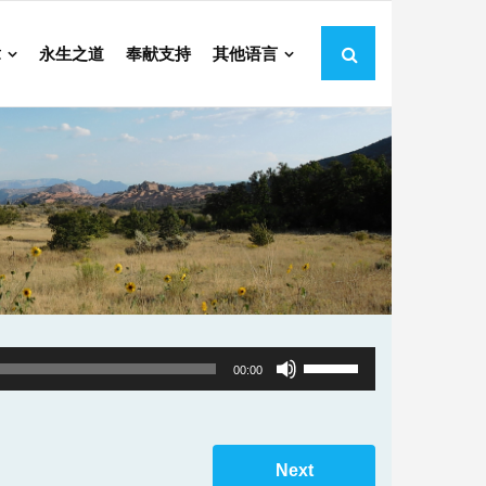
章
永生之道
奉献支持
其他语言
Use
00:00
Up/Down
Arrow
keys
Next
to