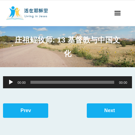
事工概要
庄祖鲲牧师: 13 基督教与中国文
视听节目
化
阅读文章
永生之道
Audio
00:00
00:00
Player
奉献支持
其他语言
Prev
Next