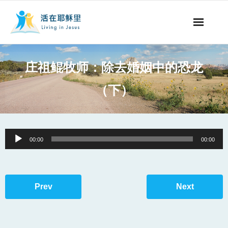
事工概要
庄祖鲲牧师：除去婚姻中的恐龙
视听节目
（下）
阅读文章
永生之道
Audio
00:00
00:00
Player
奉献支持
其他语言
Prev
Next