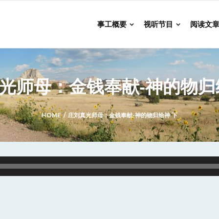
事工概要
视听节目
阅读文
光师母：金钱奉献-神的物归
HOME
/
庄刘真光师母：金钱奉献-神的物归给神 下