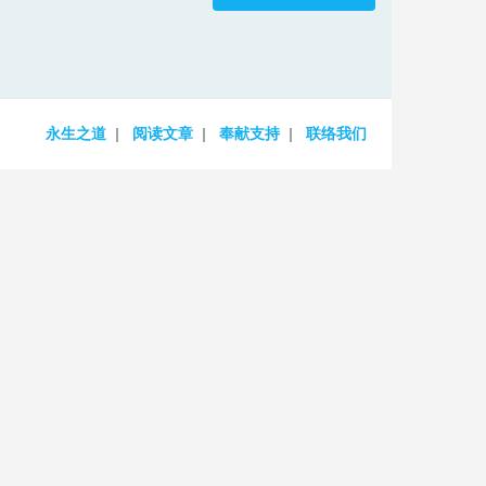
increase
or
decrease
volume.
永生之道
阅读文章
奉献支持
联络我们