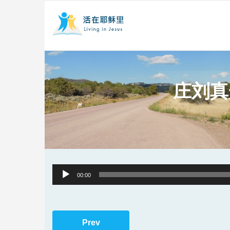
庄刘真
Audio
00:00
Player
Prev