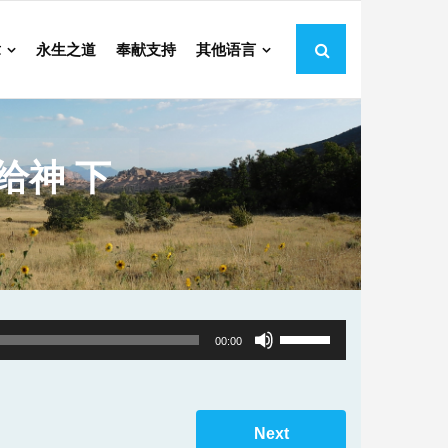
章
永生之道
奉献支持
其他语言
给神 下
Use
00:00
Up/Down
Arrow
keys
Next
to