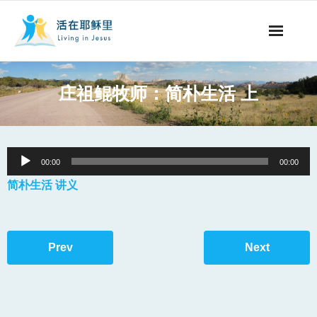
事工概要
庄祖鲲牧师：简朴生活 上
视听节目
阅读文章
Audio
00:00
00:00
Player
永生之道
简朴生活 讲义
奉献支持
Prev
Next
其他语言