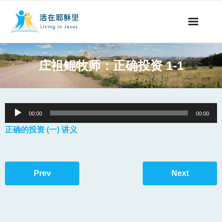
事工概要
庄祖鲲牧师：正确投资 1-1
视听节目
阅读文章
Audio
00:00
00:00
Player
永生之道
正确的投资 (一) 讲义
奉献支持
Prev
Next
其他语言