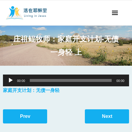
事工概要
庄祖鲲牧师：家庭开支计划-无债
视听节目
一身轻 上
阅读文章
永生之道
Audio
00:00
00:00
Player
奉献支持
家庭开支计划：无债一身轻
其他语言
Prev
Next