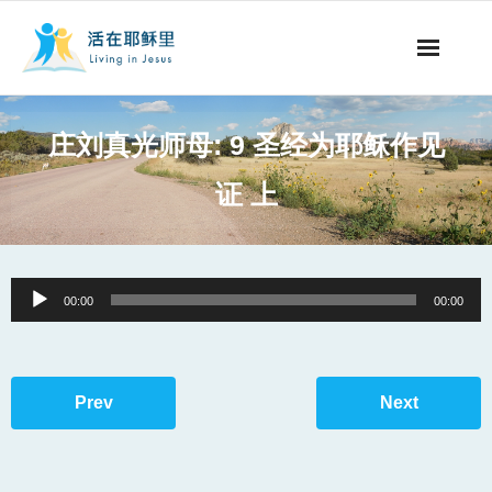
事工概要
庄刘真光师母: 9 圣经为耶稣作见
视听节目
证 上
阅读文章
永生之道
Audio
00:00
00:00
Player
奉献支持
其他语言
Prev
Next