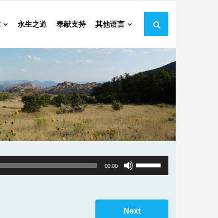
章
永生之道
奉献支持
其他语言
Use
00:00
Up/Down
Arrow
keys
Next
to