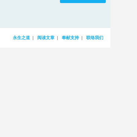
increase
or
decrease
volume.
永生之道
阅读文章
奉献支持
联络我们