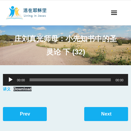
事工概要
庄刘真光师母：小先知书中的圣
视听节目
灵论 下 (32)
阅读文章
永生之道
Audio
00:00
00:00
Player
讲义
奉献支持
Download
其他语言
Prev
Next