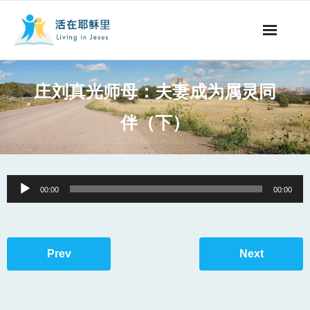
事工概要
庄刘真光师母：夫妻成为属灵同
视听节目
伴（下）
阅读文章
永生之道
Audio
00:00
00:00
Player
奉献支持
其他语言
Prev
Next