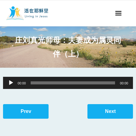
事工概要
庄刘真光师母：夫妻成为属灵同
视听节目
伴（上）
阅读文章
永生之道
Audio
00:00
00:00
Player
奉献支持
其他语言
Prev
Next