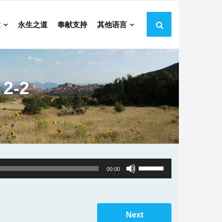
章
永生之道
奉献支持
其他语言
-2
Use
00:00
Up/Down
Arrow
keys
Next
to