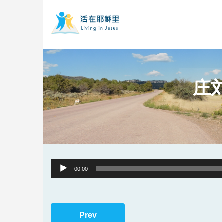
庄
Audio
00:00
Player
Prev