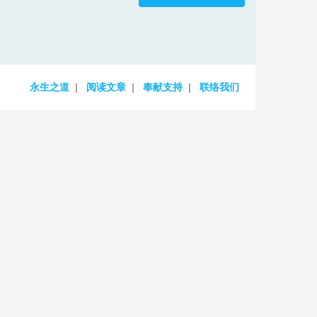
increase
or
decrease
volume.
永生之道
阅读文章
奉献支持
联络我们