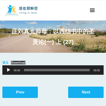
事工概要
庄刘真光师母：以西结书中的圣
视听节目
灵论(一) 上 (27)
阅读文章
永生之道
讲义
Download
Audio
00:00
00:00
奉献支持
Player
其他语言
Prev
Next