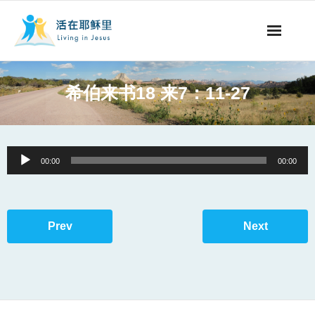
事工概要
希伯来书18 来7：11-27
视听节目
阅读文章
Audio
00:00
00:00
Player
永生之道
奉献支持
Prev
Next
其他语言