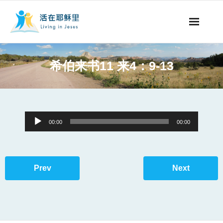
事工概要
希伯来书11 来4：9-13
视听节目
阅读文章
Audio
00:00
00:00
永生之道
Player
奉献支持
Prev
Next
其他语言