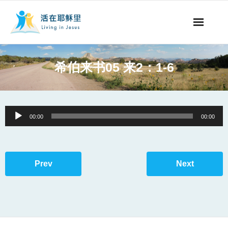
事工概要
希伯来书05 来2：1-6
视听节目
阅读文章
Audio
00:00
00:00
Player
永生之道
奉献支持
Prev
Next
其他语言