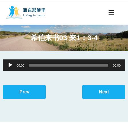
事工概要
希伯来书03 来1：3-4
视听节目
阅读文章
Audio
00:00
00:00
Player
永生之道
奉献支持
Prev
Next
其他语言