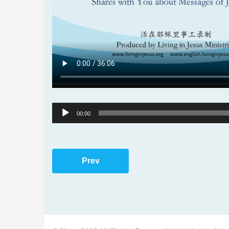
Audio
00:00
Player
Prev