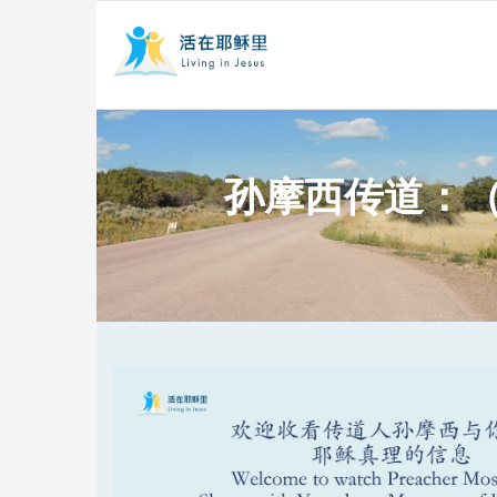
孙摩西传道：（