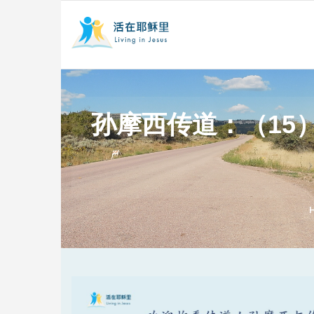
孙摩西传道：（15