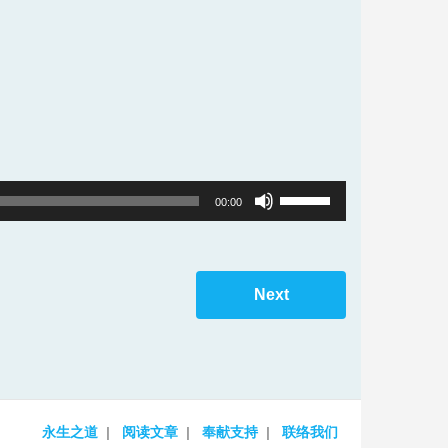
Use
00:00
Up/Down
Arrow
keys
Next
to
increase
or
decrease
volume.
永生之道
阅读文章
奉献支持
联络我们