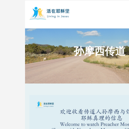
孙摩西传道