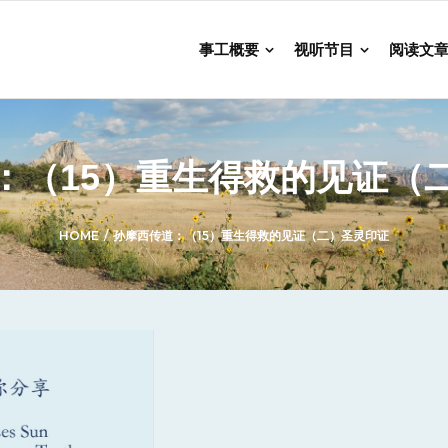
事工概要
视听节目
阅读文
：（15）重生得救的见证（
HOME
/
孙摩西传道：（15）重生得救的见证（二）圣灵印证
Audio
Player