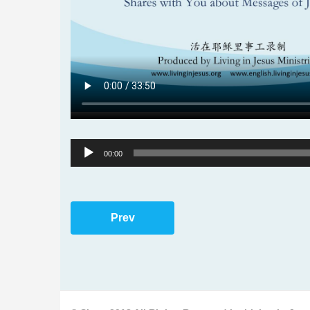
Audio
00:00
Player
Prev