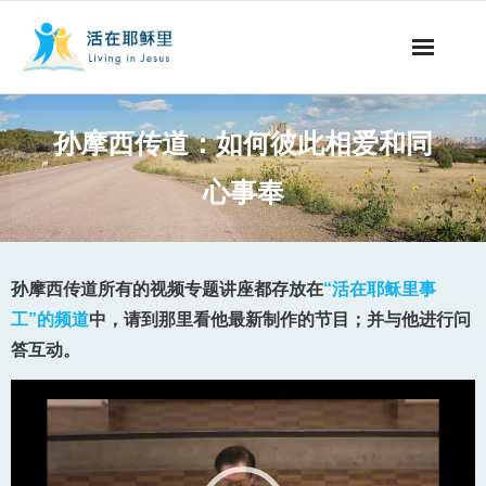
事工概要
孙摩西传道：如何彼此相爱和同
视听节目
心事奉
阅读文章
永生之道
孙摩西传道所有的视频专题讲座都存放在
“活在耶稣里事
工”的频道
中，请到那里看他最新制作的节目；并与他进行问
奉献支持
答互动。
其他语言
Video
Player